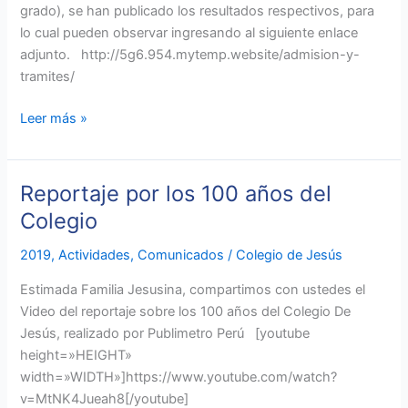
grado), se han publicado los resultados respectivos, para
años
lo cual pueden observar ingresando al siguiente enlace
y
adjunto. http://5g6.954.mytemp.website/admision-y-
1er
tramites/
grado)
Leer más »
Reportaje por los 100 años del
Reportaje
por
Colegio
los
2019
,
Actividades
,
Comunicados
/
Colegio de Jesús
100
años
Estimada Familia Jesusina, compartimos con ustedes el
del
Video del reportaje sobre los 100 años del Colegio De
Colegio
Jesús, realizado por Publimetro Perú [youtube
height=»HEIGHT»
width=»WIDTH»]https://www.youtube.com/watch?
v=MtNK4Jueah8[/youtube]