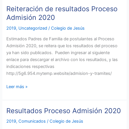
Reiteración de resultados Proceso
Reiteración
de
Admisión 2020
resultados
2019
,
Uncategorized
/
Colegio de Jesús
Proceso
Admisión
Estimados Padres de Familia de postulantes al Proceso
2020
Admisión 2020, se reitera que los resultados del proceso
ya han sido publicados. Pueden ingresar al siguiente
enlace para descargar el archivo con los resultados, y las
indicaciones respectivas
http://5g6.954.mytemp.website/admision-y-tramites/
Leer más »
Resultados Proceso Admisión 2020
Resultados
Proceso
2019
,
Comunicados
/
Colegio de Jesús
Admisión