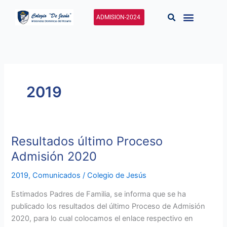
Ir
al
ADMISION-2024
contenido
2019
Resultados último Proceso
Resultados
último
Admisión 2020
Proceso
2019
,
Comunicados
/
Colegio de Jesús
Admisión
2020
Estimados Padres de Familia, se informa que se ha
publicado los resultados del último Proceso de Admisión
2020, para lo cual colocamos el enlace respectivo en