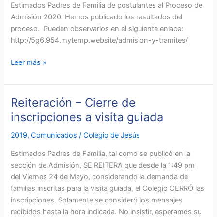
2020
Estimados Padres de Familia de postulantes al Proceso de
Admisión 2020: Hemos publicado los resultados del
proceso. Pueden observarlos en el siguiente enlace:
http://5g6.954.mytemp.website/admision-y-tramites/
Leer más »
Reiteración – Cierre de
Reiteración
–
inscripciones a visita guiada
Cierre
2019
,
Comunicados
/
Colegio de Jesús
de
inscripciones
Estimados Padres de Familia, tal como se publicó en la
a
sección de Admisión, SE REITERA que desde la 1:49 pm
visita
del Viernes 24 de Mayo, considerando la demanda de
guiada
familias inscritas para la visita guiada, el Colegio CERRÓ las
inscripciones. Solamente se consideró los mensajes
recibidos hasta la hora indicada. No insistir, esperamos su