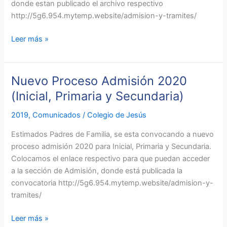
donde estan publicado el archivo respectivo
http://5g6.954.mytemp.website/admision-y-tramites/
Leer más »
Nuevo Proceso Admisión 2020
Nuevo
Proceso
(Inicial, Primaria y Secundaria)
Admisión
2019
,
Comunicados
/
Colegio de Jesús
2020
(Inicial,
Estimados Padres de Familia, se esta convocando a nuevo
Primaria
proceso admisión 2020 para Inicial, Primaria y Secundaria.
y
Colocamos el enlace respectivo para que puedan acceder
Secundaria)
a la sección de Admisión, donde está publicada la
convocatoria http://5g6.954.mytemp.website/admision-y-
tramites/
Leer más »