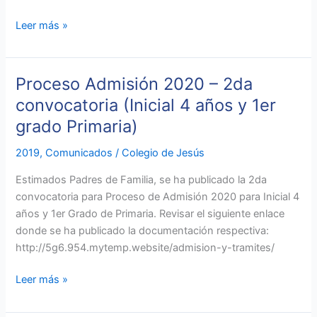
Leer más »
Proceso Admisión 2020 – 2da
Proceso
Admisión
convocatoria (Inicial 4 años y 1er
2020
grado Primaria)
–
2da
2019
,
Comunicados
/
Colegio de Jesús
convocatoria
Estimados Padres de Familia, se ha publicado la 2da
(Inicial
convocatoria para Proceso de Admisión 2020 para Inicial 4
4
años y 1er Grado de Primaria. Revisar el siguiente enlace
años
donde se ha publicado la documentación respectiva:
y
http://5g6.954.mytemp.website/admision-y-tramites/
1er
grado
Leer más »
Primaria)