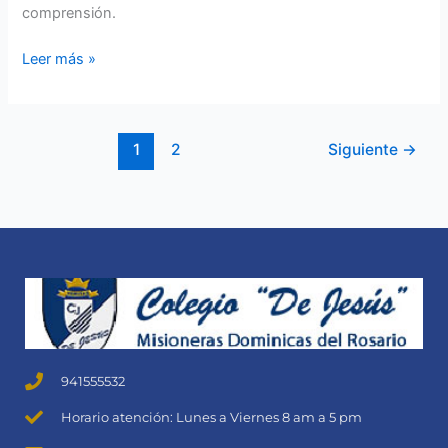
comprensión.
Leer más »
1
2
Siguiente
→
941555532
Horario atención: Lunes a Viernes 8 am a 5 pm