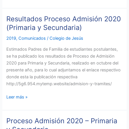
Resultados Proceso Admisión 2020
Resultados
Proceso
(Primaria y Secundaria)
Admisión
2019
,
Comunicados
/
Colegio de Jesús
2020
(Primaria
Estimados Padres de Familia de estudiantes postulantes,
y
se ha publicado los resultados de Proceso de Admisión
Secundaria)
2020 para Primaria y Secundaria, realizado en octubre del
presente año, para lo cual adjuntamos el enlace respectivo
donde esta la publicación respectiva
http://5g6.954.mytemp.website/admision-y-tramites/
Leer más »
Proceso Admisión 2020 – Primaria
Proceso
Admisión