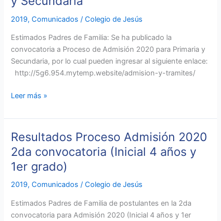
y Secundaria
2020
2019
,
Comunicados
/
Colegio de Jesús
–
Primaria
Estimados Padres de Familia: Se ha publicado la
y
convocatoria a Proceso de Admisión 2020 para Primaria y
Secundaria
Secundaria, por lo cual pueden ingresar al siguiente enlace:
http://5g6.954.mytemp.website/admision-y-tramites/
Leer más »
Resultados Proceso Admisión 2020
Resultados
Proceso
2da convocatoria (Inicial 4 años y
Admisión
1er grado)
2020
2da
2019
,
Comunicados
/
Colegio de Jesús
convocatoria
Estimados Padres de Familia de postulantes en la 2da
(Inicial
convocatoria para Admisión 2020 (Inicial 4 años y 1er
4