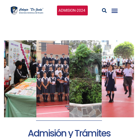
Ir
al
ADMISION-2024
contenido
Admisión y Trámites