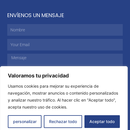
ENVÍENOS UN MENSAJE
Nombre
Email
Mensaje
Valoramos tu privacidad
Usamos cookies para mejorar su experiencia de
ENVIAR
navegación, mostrar anuncios o contenido personalizados
y analizar nuestro tráfico. Al hacer clic en "Aceptar todo",
acepta nuestro uso de cookies.
Sitio Web desarrollado por ROI Consultores
personalizar
Rechazar todo
Aceptar todo