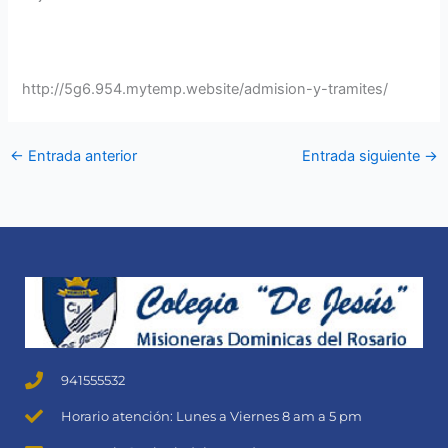
http://5g6.954.mytemp.website/admision-y-tramites/
←
Entrada anterior
Entrada siguiente
→
941555532
Horario atención: Lunes a Viernes 8 am a 5 pm