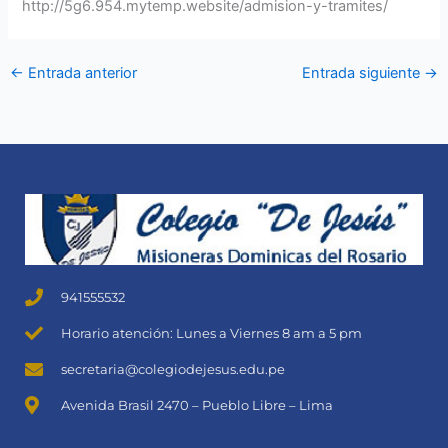
http://5g6.954.mytemp.website/admision-y-tramites/
←
Entrada anterior
Entrada siguiente
→
941555532
Horario atención: Lunes a Viernes 8 am a 5 pm
secretaria@colegiodejesus.edu.pe
Avenida Brasil 2470 – Pueblo Libre – Lima