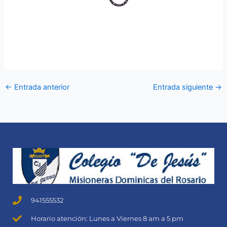
←
Entrada anterior
Entrada siguiente
→
941555532
Horario atención: Lunes a Viernes 8 am a 5 pm