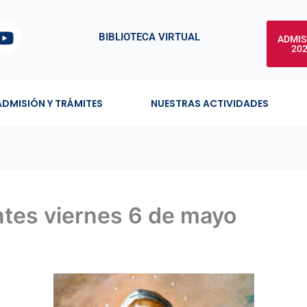
Y
BIBLIOTECA VIRTUAL
ADMIS
o
20
u
t
u
ADMISIÓN Y TRÁMITES
NUESTRAS ACTIVIDADES
b
e
antes viernes 6 de mayo