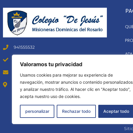
PA
QUI
PRO
941555532
ADM
Horario atención: Lunes a Viernes 8 am a 5 pm
Valoramos tu privacidad
NUE
secretaria@colegiodejesus.edu.pe
Usamos cookies para mejorar su experiencia de
CO
navegación, mostrar anuncios o contenido personalizados
Avenida Brasil 2470 – Pueblo Libre – Lima
y analizar nuestro tráfico. Al hacer clic en "Aceptar todo",
acepta nuestro uso de cookies.
personalizar
Rechazar todo
Aceptar todo
Siti