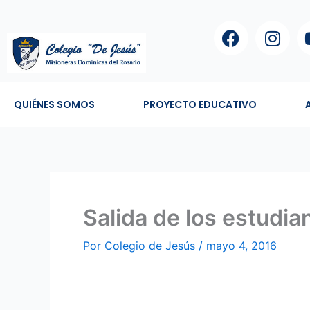
Ir
F
I
al
a
n
contenido
c
s
e
t
b
a
QUIÉNES SOMOS
PROYECTO EDUCATIVO
o
g
o
r
k
a
m
Salida de los estudi
Por
Colegio de Jesús
/
mayo 4, 2016