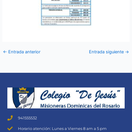
←
Entrada anterior
Entrada siguiente
→
941555532
Horario atención: Lunes a Viernes 8 am a 5 pm