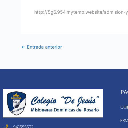
http://5g6.954.mytemp.website/admision-y
←
Entrada anterior
PA
QUI
PRO
941555532