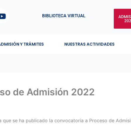
Y
BIBLIOTECA VIRTUAL
ADMIS
o
20
u
t
u
ADMISIÓN Y TRÁMITES
NUESTRAS ACTIVIDADES
b
e
eso de Admisión 2022
ma que se ha publicado la convocatoria a Proceso de Admisi