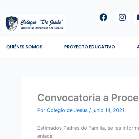
Ir
F
I
al
a
n
contenido
c
s
e
t
b
a
QUIÉNES SOMOS
PROYECTO EDUCATIVO
o
g
o
r
k
a
m
Convocatoria a Proc
Por
Colegio de Jesús
/
junio 14, 2021
Estimados Padres de Familia, se les infor
enlace: