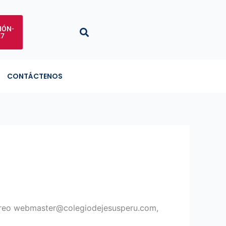
IÓN-
27
CONTÁCTENOS
reo webmaster@colegiodejesusperu.com,