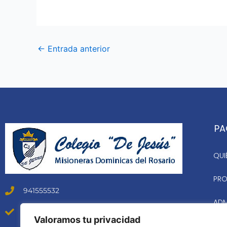
←
Entrada anterior
PA
QUI
PRO
941555532
ADM
Horario atención: Lunes a Viernes 8 am a 5 pm
Valoramos tu privacidad
NUE