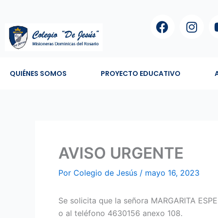
Ir
F
I
al
a
n
contenido
c
s
e
t
b
a
QUIÉNES SOMOS
PROYECTO EDUCATIVO
o
g
o
r
k
a
m
AVISO URGENTE
Por
Colegio de Jesús
/
mayo 16, 2023
Se solicita que la señora MARGARITA ES
o al teléfono 4630156 anexo 108.