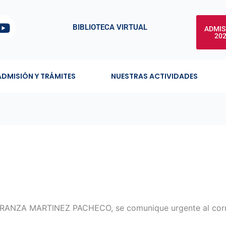
Y
BIBLIOTECA VIRTUAL
ADMIS
o
20
u
t
u
ADMISIÓN Y TRÁMITES
NUESTRAS ACTIVIDADES
b
e
PERANZA MARTINEZ PACHECO, se comunique urgente al cor