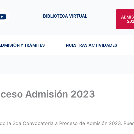
Y
BIBLIOTECA VIRTUAL
ADMIS
o
20
u
t
u
ADMISIÓN Y TRÁMITES
NUESTRAS ACTIVIDADES
b
e
oceso Admisión 2023
ado la 2da Convocatoria a Proceso de Admisión 2023. Pueden