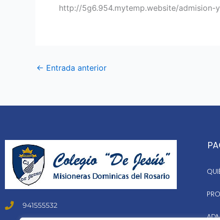
http://5g6.954.mytemp.website/admision-y
←
Entrada anterior
PA
QUI
PRO
941555532
ADM