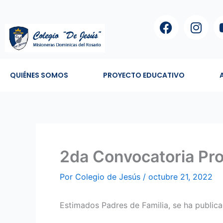
Ir
F
I
al
a
n
contenido
c
s
e
t
b
a
QUIÉNES SOMOS
PROYECTO EDUCATIVO
o
g
o
r
k
a
m
2da Convocatoria Pr
Por
Colegio de Jesús
/
octubre 21, 2022
Estimados Padres de Familia, se ha public